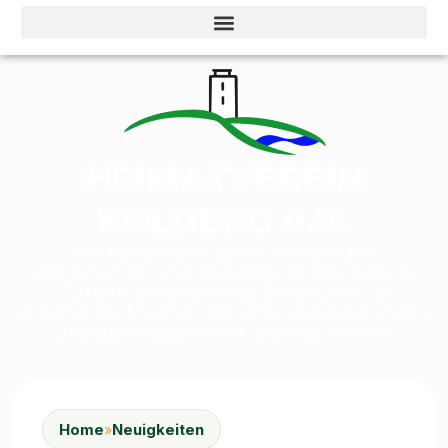
HEIMATVEREIN
KOLBERG e.V.
Wir bewahren Geschichte, pflegen
Gemeinschaft und gestalten gemeinsam die
Zukunft unseres Ortes. Entdecken Sie
spannende Themen, aktuelle Veranstaltungen
und das Engagement unseres Vereins.
Home
»
Neuigkeiten